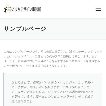
コ
ン
メニュー
テ
ン
ツ
へ
ABOUT ME
SERVICES
WORKS
CONTACT
サンプルページ
ス
キ
ッ
プ
これはサンプルページです。同じ位置に固定され、(多くのテーマでは) サイト
ナビゲーションメニューに含まれる点がブログ投稿とは異なります。まず
は、サイト訪問者に対して自分のことを説明する自己紹介ページを作成する
のが一般的です。たとえば以下のようなものです。
はじめまして。昼間はバイク便のメッセンジャーとして働い
ていますが、俳優志望でもあります。これは僕のサイトで
す。ロサンゼルスに住み、ジャックという名前のかわいい犬
を飼っています。好きなものはピニャコラーダ、そして通り
雨に濡れること。